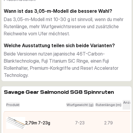
Technologie mit 4X Wrap V2 und Reset Accelerator 
Technology für eine schnelle Rückstellung des Blanks. Fuji 
Wann ist das 3,05-m-Modell die bessere Wahl?
Titanium SiC Ringe, ein Fuji Rollenhalter und Premium-
Das 3,05-m-Modell mit 10-30 g ist sinnvoll, wenn du mehr
Korkgriffe runden die Ausstattung mit Haltbarkeit, Komfort 
Rutenlänge, mehr Wurfgewichtsreserve und zusätzliche
und sauberer Schnurführung ab.
Reichweite vom Ufer möchtest.
Die passende Variante wählen
Die Version in 2,79 m mit 7-23 g passt besser zu leichteren 
Welche Ausstattung teilen sich beide Varianten?
Ködern und einem etwas leichteren Setup. Die 3,05-m-
Beide Versionen nutzen japanische 46T-Carbon-
Version mit 10-30 g bietet mehr Reichweite und ein höheres 
Blanktechnologie, Fuji Titanium SiC Ringe, einen Fuji
Wurfgewicht für Uferangler, die mehr Distanz und etwas 
Rollenhalter, Premium-Korkgriffe und Reset Accelerator
mehr Kraftreserve möchten.
Technology.
Savage Gear Salmonoid SG8 Spinnruten
Anzah
Produkt
Wurfgewicht (g)
Rutenlänge (m)
2,79m 7-23g
7-23
2.79