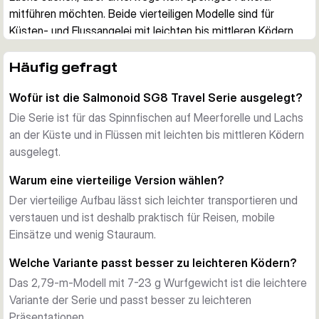
mitführen möchten. Beide vierteiligen Modelle sind für 
Küsten- und Flussangelei mit leichten bis mittleren Ködern 
ausgelegt und verbinden ein schnelles Rückstellvermögen 
mit reisetauglichem Packmaß.
Häufig gefragt
Entwickelt für das Spinnfischen auf Meerforelle und Lachs
Wofür ist die Salmonoid SG8 Travel Serie ausgelegt?
Diese Ruten sind für das Spinnfischen im Salzwasser und in 
Flüssen konzipiert, wo Wurfweite, saubere Köderkontrolle 
Die Serie ist für das Spinnfischen auf Meerforelle und Lachs
und ein sicherer Drill entscheidend sind. Die moderate 
an der Küste und in Flüssen mit leichten bis mittleren Ködern
schnelle Aktion unterstützt weite Würfe und hilft dabei, den 
ausgelegt.
Haken im Drill sicher zu halten.
Warum eine vierteilige Version wählen?
Reiseruten-Konzept ohne Verlust an Rutengefühl
Der vierteilige Aufbau lässt sich leichter transportieren und
Jede Rute ist vierteilig aufgebaut und dadurch einfacher zu 
verstauen und ist deshalb praktisch für Reisen, mobile
transportieren und zu lagern. Das kürzere Transportmaß 
Einsätze und wenig Stauraum.
macht die Serie interessant für Küstentrips, Reisen und 
mobile Einsätze, während der Blank laut Hersteller dennoch 
Welche Variante passt besser zu leichteren Ködern?
knackig, leicht und belastbar bleibt.
Das 2,79-m-Modell mit 7-23 g Wurfgewicht ist die leichtere
Hochwertiger Blank und starke Ausstattung
Variante der Serie und passt besser zu leichteren
Savage Gear kombiniert japanische 46T-Torayca-Carbon-
Präsentationen.