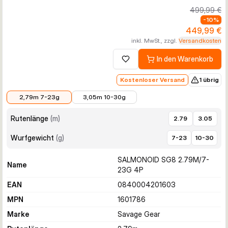
499,99 €
-
10
%
449,99 €
inkl. MwSt., zzgl.
Versandkosten
In den Warenkorb
Zur Wunschliste hinzufügen
Kostenloser Versand
1 übrig
449,99 €
494,99 €
2,79m 7-23g
3,05m 10-30g
Rutenlänge
(
m
)
2.79
3.05
Wurfgewicht
(
g
)
7-23
10-30
SALMONOID SG8 2.79M/7-
Name
23G 4P
EAN
0840004201603
MPN
1601786
Marke
Savage Gear