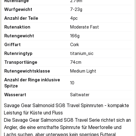
Rutenlänge
2.79
m
Wurfgewicht
7-23
g
Anzahl der Teile
4
pc
Rutenaktion
Moderate Fast
Rutengewicht
166
g
Griffart
Cork
Rutenringtyp
titanium_sic
Transportlänge
74
cm
Rutengewichtsklasse
Medium Light
Anzahl der Ringe inklusive
10
Spitze
Wasserart
Saltwater
Savage Gear Salmonoid SG8 Travel Spinnruten - kompakte 
Leistung für Küste und Fluss
Die Savage Gear Salmonoid SG8 Travel Serie richtet sich an 
Angler, die eine ernsthafte Spinnrute für Meerforelle und 
Lachs suchen, aber unterwegs kein sperriges Futteral 