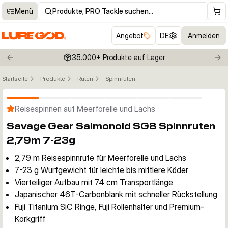
Menü
Produkte, PRO Tackle suchen…
Angebot
DE
Anmelden
35.000+ Produkte auf Lager
Previous slide
Nex
Startseite
Produkte
Ruten
Spinnruten
Klicken um Zoom zu aktivieren
Reisespinnen auf Meerforelle und Lachs
Savage Gear Salmonoid SG8 Spinnruten
2,79m 7-23g
2,79 m Reisespinnrute für Meerforelle und Lachs
7-23 g Wurfgewicht für leichte bis mittlere Köder
Vierteiliger Aufbau mit 74 cm Transportlänge
Japanischer 46T-Carbonblank mit schneller Rückstellung
Fuji Titanium SiC Ringe, Fuji Rollenhalter und Premium-
Korkgriff