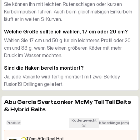
Sie können ihn mit leichten Rutenschlägen oder kurzen
Material und Finish
Kurbelimpulsen führen. Auch beim gleichmäßigen Einkurbeln
Der Körper besteht aus klarem, hochschlagfestem ABS-
läuft er in weiten S-Kurven.
Kunststoff mit realistischem 3D-Effekt. Jeder Köder ist 
handbemalt und wurde in Schweden von Svartzonker 
Welche Größe sollte ich wählen, 17 cm oder 20 cm?
entwickelt, was der Serie ihre detailreiche Beutefisch-Optik 
Wählen Sie 17 cm und 50 g für ein leichteres Profil oder 20
gibt.
cm und 83 g, wenn Sie einen größeren Köder mit mehr
Haken und Montage
Druck im Wasser möchten.
Jede Variante ist mit zwei scharfen Berkley Fusion19 
Drillingen vormontiert und sofort einsatzbereit. Laut den 
Sind die Haken bereits montiert?
vorliegenden Produktdaten ist die beschwerte Konstruktion 
Ja, jede Variante wird fertig montiert mit zwei Berkley
bleifrei.
Fusion19 Drillingen geliefert.
So wählen Sie die passende Variante
Wählen Sie die 17-cm-, 50-g-Versionen für eine etwas 
Abu Garcia Svartzonker McMy Tail Tail Baits
leichtere Präsentation und die 20-cm-, 83-g-Versionen, 
& Hybrid Baits
wenn Sie ein größeres Profil und mehr Druck im Wasser 
möchten. Danach wählen Sie das Dekor passend zu 
Ködergewicht
Produkt
Köderlänge (cm)
Beutefischen und Wassertrübung vor Ort.
(g)
17cm 50g Real Hot