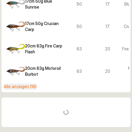
17cm 50g Blue
50
17
Blue
Sunrise
17cm 50g Crucian
50
17
Cruc
Carp
20cm 83g Fire Carp
83
20
Fire 
Flash
20cm 83g Motoroil
Mo
83
20
Burbot
B
Alle anzeigen (16)