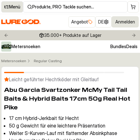
Menü
Produkte, PRO Tackle suchen…
Angebot
DE
Anmelden
35.000+ Produkte auf Lager
Previous slide
Nex
Metersnoeken
Bundles
Deals
Metersnoeken
Regular Casting
Klicken um Zoom zu aktivieren
Leicht geführter Hechtköder mit Gleitlauf
Abu Garcia Svartzonker McMy Tail Tail
Baits & Hybrid Baits 17cm 50g Real Hot
Pike
17 cm Hybrid-Jerkbait für Hecht
50 g Gewicht für eine leichtere Präsentation
Weiter S-Kurven-Lauf mit flatternder Absinkphase