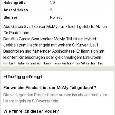
Hakengröße
1/0
Anzahl Haken
2
Bleifrei
No lead
Abu Garcia Svartzonker McMy Tail - leicht geführte Aktion 
für Raubfische
Der Abu Garcia Svartzonker McMy Tail ist ein Hybrid-
Jerkbait zum Hechtangeln mit weitem S-Kurven-Lauf, 
Bauchrollen und flatternder Absinkphase. Er lässt sich mit 
leichten Rutenschlägen oder gleichmäßigem Einkurbeln 
einfach führen und ist damit eine vielseitige Wahl für das 
Raubfischangeln im Süßwasser.
Aktion unter Wasser
Häufig gefragt
Der Köder kombiniert ein ruhiges Gleiten mit deutlichem 
Für welche Fischart ist der McMy Tail gedacht?
Bauchblitz und einem schlanken Schwanz, der beim 
Absinken zusätzliche Bewegung erzeugt. Schon kurze 
Die vorliegenden Produkttexte ordnen ihn als Jerkbait zum
Impulse mit der Rute oder einfache Kurbelumdrehungen 
Hechtangeln im Süßwasser ein.
sorgen für ein ausbrechendes Seit-zu-Seit-Spiel, das 
Wie führe ich diesen Köder?
nachlaufende Fische oft zum Biss bringt.