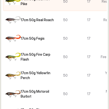
50
17
Real
Pike
17cm 50g Real Roach
50
17
Rea
17cm 50g Fegis
50
17
17cm 50g Fire Carp
50
17
Fire 
Flash
17cm 50g Yellowfin
Ye
50
17
Perch
17cm 50g Motoroil
Mo
50
17
Burbot
B