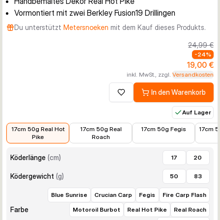
Handbemaltes Dekor Real Hot Pike
Vormontiert mit zwei Berkley Fusion19 Drillingen
Du unterstützt
Metersnoeken
mit dem Kauf dieses Produkts.
24,99 €
-
24
%
19,00 €
inkl. MwSt., zzgl.
Versandkosten
In den Warenkorb
Zur Wunschliste hinzufügen
Auf Lager
19,00 €
19,00 €
19,00 €
19,00 
17cm 50g Real Hot
17cm 50g Real
17cm 50g Fegis
17cm 5
Pike
Roach
Köderlänge
(
cm
)
17
20
Ködergewicht
(
g
)
50
83
Blue Sunrise
Crucian Carp
Fegis
Fire Carp Flash
Farbe
Motoroil Burbot
Real Hot Pike
Real Roach