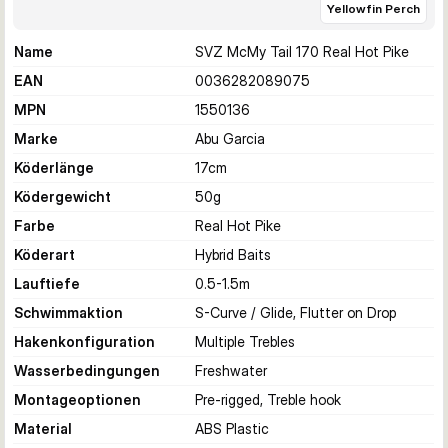
Yellowfin Perch
Name
SVZ McMy Tail 170 Real Hot Pike
EAN
0036282089075
MPN
1550136
Marke
Abu Garcia
Köderlänge
17
cm
Ködergewicht
50
g
Farbe
Real Hot Pike
Köderart
Hybrid Baits
Lauftiefe
0.5-1.5
m
Schwimmaktion
S-Curve / Glide, Flutter on Drop
Hakenkonfiguration
Multiple Trebles
Wasserbedingungen
Freshwater
Montageoptionen
Pre-rigged, Treble hook
Material
ABS Plastic