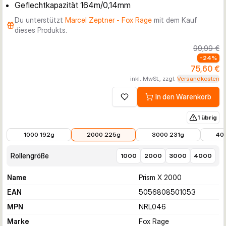
Geflechtkapazität 164m/0,14mm
Du unterstützt
Marcel Zeptner - Fox Rage
mit dem Kauf
dieses Produkts.
99,99 €
-
24
%
75,60 €
inkl. MwSt., zzgl.
Versandkosten
In den Warenkorb
Zur Wunschliste hinzufügen
1 übrig
75,96 €
75,60 €
72,99 €
76,65 
1000 192g
2000 225g
3000 231g
40
Rollengröße
1000
2000
3000
4000
Name
Prism X 2000
EAN
5056808501053
MPN
NRL046
Marke
Fox Rage