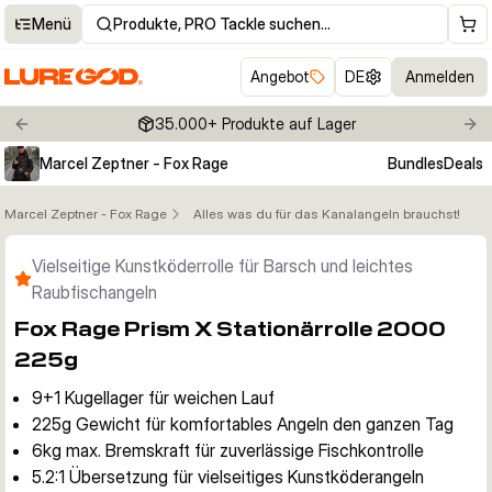
Menü
Produkte, PRO Tackle suchen…
Angebot
DE
Anmelden
35.000+ Produkte auf Lager
Previous slide
Nex
Marcel Zeptner - Fox Rage
Bundles
Deals
Marcel Zeptner - Fox Rage
Alles was du für das Kanalangeln brauchst!
Klicken um Zoom zu aktivieren
Vielseitige Kunstköderrolle für Barsch und leichtes
Raubfischangeln
Fox Rage Prism X Stationärrolle 2000
225g
9+1 Kugellager für weichen Lauf
225g Gewicht für komfortables Angeln den ganzen Tag
6kg max. Bremskraft für zuverlässige Fischkontrolle
5.2:1 Übersetzung für vielseitiges Kunstköderangeln