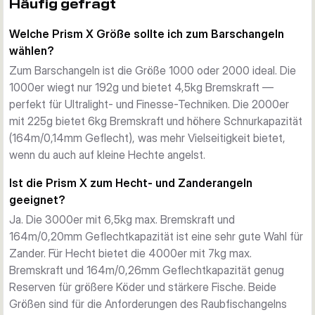
einen außergewöhnlich sanften Lauf. Das präzise 
Häufig gefragt
Lagersystem sorgt für konstante Leistung, egal ob du mit 
Welche Prism X Größe sollte ich zum Barschangeln
Gummiködern, Jigs oder Crankbaits angelst.
wählen?
Vielseitige 5.2:1 Übersetzung
Die 5.2:1 Übersetzung bietet die ideale Balance zwischen 
Zum Barschangeln ist die Größe 1000 oder 2000 ideal. Die
Kraft und Geschwindigkeit und macht diese Rollen für ein 
1000er wiegt nur 192g und bietet 4,5kg Bremskraft —
breites Spektrum an Kunstködertechniken geeignet — von 
perfekt für Ultralight- und Finesse-Techniken. Die 2000er
feinen Drop-Shot-Präsentationen bis hin zu gleichmäßigen 
mit 225g bietet 6kg Bremskraft und höhere Schnurkapazität
Einholbewegungen mit Spinnern und Gummiködern.
(164m/0,14mm Geflecht), was mehr Vielseitigkeit bietet,
Vier Größen für jeden Einsatzzweck
wenn du auch auf kleine Hechte angelst.
Die Prism X Serie umfasst vier Rollengrößen, passend zu 
Ist die Prism X zum Hecht- und Zanderangeln
Zielfisch und Technik:
geeignet?
1000
 — 192g, 4,5kg max. Bremskraft, Geflechtkapazität 
Ja. Die 3000er mit 6,5kg max. Bremskraft und
164m/0,08mm. Perfekt für leichtes Spinnfischen und 
164m/0,20mm Geflechtkapazität ist eine sehr gute Wahl für
Barschangeln.
Zander. Für Hecht bietet die 4000er mit 7kg max.
2000
 — 225g, 6kg max. Bremskraft, Geflechtkapazität 
Bremskraft und 164m/0,26mm Geflechtkapazität genug
164m/0,14mm. Ein vielseitiger Allrounder für Barsch und 
Reserven für größere Köder und stärkere Fische. Beide
leichteres Hechtangeln.
Größen sind für die Anforderungen des Raubfischangelns
3000
 — 231g, 6,5kg max. Bremskraft, Geflechtkapazität 