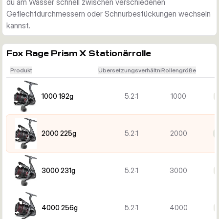
du am Wasser schnell zwischen verschiedenen
Geflechtdurchmessern oder Schnurbestückungen wechseln
kannst.
Fox Rage Prism X Stationärrolle
Produkt
Übersetzungsverhältnis
Rollengröße
1000 192g
5.2:1
1000
2000 225g
5.2:1
2000
7
3000 231g
5.2:1
3000
4000 256g
5.2:1
4000