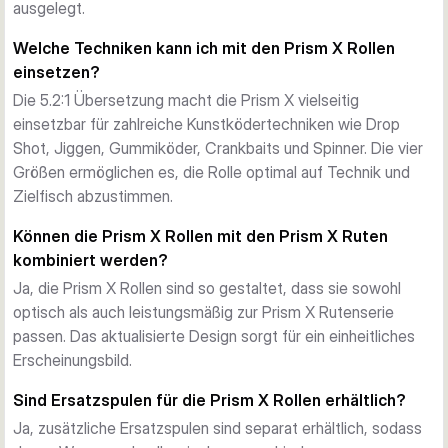
ausgelegt.
164m/0,20mm. Ideal für Zander und mittleres 
Raubfischangeln.
Welche Techniken kann ich mit den Prism X Rollen
4000
 — 256g, 7kg max. Bremskraft, Geflechtkapazität 
einsetzen?
164m/0,26mm. Ausgelegt für Hecht und schwereres 
Die 5.2:1 Übersetzung macht die Prism X vielseitig
Kunstköderangeln.
einsetzbar für zahlreiche Kunstködertechniken wie Drop
Abgestimmt auf die Prism X Rutenserie
Shot, Jiggen, Gummiköder, Crankbaits und Spinner. Die vier
Das aktualisierte Prism X Design ergänzt perfekt die Prism X 
Größen ermöglichen es, die Rolle optimal auf Technik und
Rutenserie und bietet dir ein aufeinander abgestimmtes 
Zielfisch abzustimmen.
Setup mit einheitlicher Optik. Zusätzliche Ersatzspulen sind 
separat erhältlich.
Können die Prism X Rollen mit den Prism X Ruten
kombiniert werden?
Ja, die Prism X Rollen sind so gestaltet, dass sie sowohl
optisch als auch leistungsmäßig zur Prism X Rutenserie
passen. Das aktualisierte Design sorgt für ein einheitliches
Erscheinungsbild.
Sind Ersatzspulen für die Prism X Rollen erhältlich?
Ja, zusätzliche Ersatzspulen sind separat erhältlich, sodass