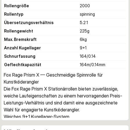
Rollengröße
2000
Rollentyp
spinning
Übersetzungsverhältnis
5.2:1
Rollengewicht
225
g
Max. Bremskraft
6
kg
Anzahl Kugellager
9+1
Schnurfassung
164/0.14
Geflechtkapazität
164m/0.14mm
Fox Rage Prism X — Geschmeidige Spinnrolle für 
Kunstköderangler
Die Fox Rage Prism X Stationärrollen bieten zuverlässige, 
weiche Laufeigenschaften zu einem hervorragenden Preis-
Leistungs-Verhältnis und sind damit eine ausgezeichnete 
Wahl für engagierte Kunstköderangler.
Weiches 9+1 Kugellager-System
Mit 9+1 Kugellagern ausgestattet, bieten die Prism X Rollen 