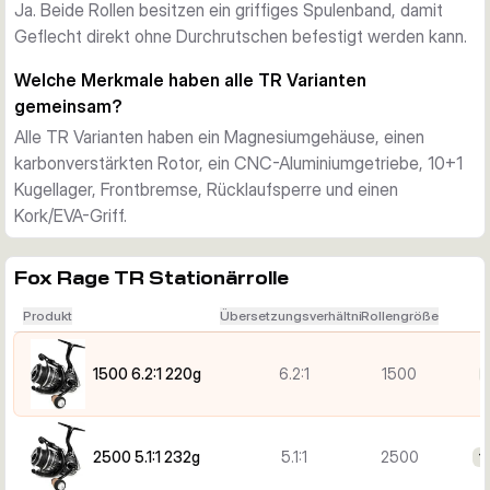
Ja. Beide Rollen besitzen ein griffiges Spulenband, damit
ausgelegt.
Geflecht direkt ohne Durchrutschen befestigt werden kann.
Komfort im täglichen Einsatz
Beide Varianten besitzen einen Kork/EVA-Knauf für sicheren 
Welche Merkmale haben alle TR Varianten
Halt bei Nässe, eine Frontbremse für direkte Kontrolle und 
gemeinsam?
eine Rücklaufsperre für sauberes Anschlagen. Ersatzspulen 
Alle TR Varianten haben ein Magnesiumgehäuse, einen
sind ebenfalls erhältlich.
karbonverstärkten Rotor, ein CNC-Aluminiumgetriebe, 10+1
Kugellager, Frontbremse, Rücklaufsperre und einen
Kork/EVA-Griff.
Fox Rage TR Stationärrolle
Produkt
Übersetzungsverhältnis
Rollengröße
1500 6.2:1 220g
6.2:1
1500
2500 5.1:1 232g
5.1:1
2500
1