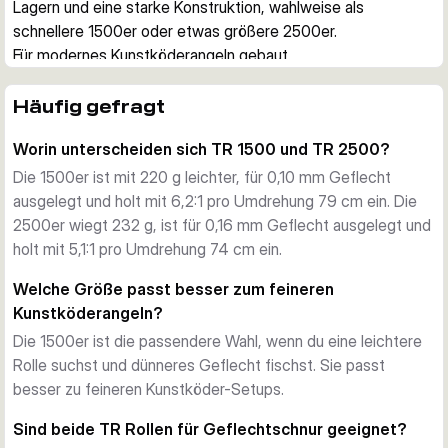
Lagern und eine starke Konstruktion, wahlweise als 
schnellere 1500er oder etwas größere 2500er.
Für modernes Kunstköderangeln gebaut
Die TR ist in diesem Bereich die Fixed-Spool-
Flaggschiffrolle von Fox Rage. Sie kombiniert einen 
Häufig gefragt
schlanken Schnurfangbügel, ein griffiges Spulenband für 
Worin unterscheiden sich TR 1500 und TR 2500?
direktes Anknoten von Geflecht und einen 
karbonverstärkten Rotor für hohe Formstabilität unter Last.
Die 1500er ist mit 220 g leichter, für 0,10 mm Geflecht
Leicht und kraftvoll im Antrieb
ausgelegt und holt mit 6,2:1 pro Umdrehung 79 cm ein. Die
Das Magnesiumgehäuse hält das Gewicht niedrig, während 
2500er wiegt 232 g, ist für 0,16 mm Geflecht ausgelegt und
das CNC-Aluminiumgetriebe für einen saubereren und 
holt mit 5,1:1 pro Umdrehung 74 cm ein.
ruhigeren Lauf ausgelegt ist. Die Karbon-Abdeckung des 
Welche Größe passt besser zum feineren
Lagers reduziert zusätzlich Gewicht und schützt die 
Kunstköderangeln?
Konstruktion.
Die 1500er ist die passendere Wahl, wenn du eine leichtere
Zwei sinnvolle Größen
Rolle suchst und dünneres Geflecht fischst. Sie passt
Die Größe 1500 wiegt 220 g, holt 79 cm Schnur pro 
besser zu feineren Kunstköder-Setups.
Kurbelumdrehung ein und ist für 150 m 0,10 mm Geflecht 
ausgelegt. Die Größe 2500 wiegt 232 g, holt 74 cm pro 
Sind beide TR Rollen für Geflechtschnur geeignet?
Umdrehung ein und ist für 150 m 0,16 mm Geflecht 