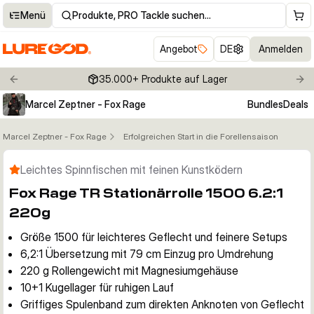
Menü
Produkte, PRO Tackle suchen…
Angebot
DE
Anmelden
35.000+ Produkte auf Lager
Previous slide
Nex
Marcel Zeptner - Fox Rage
Bundles
Deals
Marcel Zeptner - Fox Rage
Erfolgreichen Start in die Forellensaison
Klicken um Zoom zu aktivieren
Leichtes Spinnfischen mit feinen Kunstködern
Fox Rage TR Stationärrolle 1500 6.2:1
220g
Größe 1500 für leichteres Geflecht und feinere Setups
6,2:1 Übersetzung mit 79 cm Einzug pro Umdrehung
220 g Rollengewicht mit Magnesiumgehäuse
10+1 Kugellager für ruhigen Lauf
Griffiges Spulenband zum direkten Anknoten von Geflecht