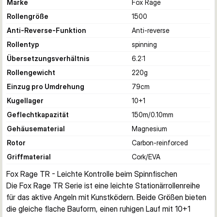
Marke
Fox Rage
Rollengröße
1500
Anti-Reverse-Funktion
Anti-reverse
Rollentyp
spinning
Übersetzungsverhältnis
6.2:1
Rollengewicht
220
g
Einzug pro Umdrehung
79
cm
Kugellager
10+1
Geflechtkapazität
150m/0.10mm
Gehäusematerial
Magnesium
Rotor
Carbon-reinforced
Griffmaterial
Cork/EVA
Fox Rage TR - Leichte Kontrolle beim Spinnfischen
Die Fox Rage TR Serie ist eine leichte Stationärrollenreihe 
für das aktive Angeln mit Kunstködern. Beide Größen bieten 
die gleiche flache Bauform, einen ruhigen Lauf mit 10+1 