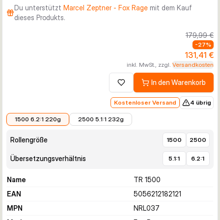
Du unterstützt
Marcel Zeptner - Fox Rage
mit dem Kauf
dieses Produkts.
179,99 €
-
27
%
131,41 €
inkl. MwSt., zzgl.
Versandkosten
In den Warenkorb
Zur Wunschliste hinzufügen
Kostenloser Versand
4 übrig
131,41 €
137,50 €
1500 6.2:1 220g
2500 5.1:1 232g
Rollengröße
1500
2500
Übersetzungsverhältnis
5.1:1
6.2:1
Name
TR 1500
EAN
5056212182121
MPN
NRL037