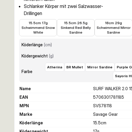
Schlanker Körper mit zwei Salzwasser-
Drillingen
7,88 €
9,82 €
8,21 €
15.5cm 17g
15.5cm 26.5g
18cm 29g
Schwimmend Snow
Sinkend Red Belly
Schwimmend Mirror
White
Sardine
Sardine
Köderlänge
(
cm
)
Ködergewicht
(
g
)
Atherina
BR Mullet
Mirror Sardine
Purple 
Farbe
Sayoris H
Name
SURF WALKER 2.0 1
EAN
5706301781185
MPN
SVS78118
Marke
Savage Gear
Köderlänge
15.5
cm
Ködergewicht
17
g