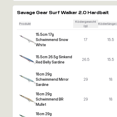
Savage Gear Surf Walker 2.0 Hardbait
Ködergewicht
Produkt
Köderlänge 
(g)
15.5cm 17g
Schwimmend Snow
17
15.5
White
15.5cm 26.5g Sinkend
26.5
15.5
Red Belly Sardine
18cm 29g
Schwimmend Mirror
29
18
Sardine
18cm 29g
Schwimmend BR
29
18
Mullet
18cm 29g