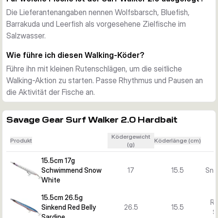
Die Lieferantenangaben nennen Wolfsbarsch, Bluefish,
Barrakuda und Leerfish als vorgesehene Zielfische im
Salzwasser.
Wie führe ich diesen Walking-Köder?
Führe ihn mit kleinen Rutenschlägen, um die seitliche
Walking-Aktion zu starten. Passe Rhythmus und Pausen an
die Aktivität der Fische an.
Savage Gear Surf Walker 2.0 Hardbait
Ködergewicht
Produkt
Köderlänge (cm)
(g)
15.5cm 17g
Schwimmend Snow
17
15.5
Sno
White
15.5cm 26.5g
Re
Sinkend Red Belly
26.5
15.5
S
Sardine