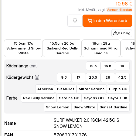
10,98 €
inkl. MwSt., zzgl.
Versandkosten
In den Warenkorb
Zur Wunschliste hinzufügen
3 übrig
7,88 €
9,82 €
8,21 €
8,21 €
15.5cm 17g
15.5cm 26.5g
18cm 29g
18
Schwimmend Snow
Sinkend Red Belly
Schwimmend Mirror
Schw
White
Sardine
Sardine
Köderlänge
(
cm
)
12.5
15.5
18
Ködergewicht
(
g
)
9.5
17
26.5
29
42.5
Atherina
BR Mullet
Mirror Sardine
Purple GD
Farbe
Red Belly Sardine
Sardine GD
Sayoris GD
Sayoris HK
Snow Lemon
Snow White
Sunset Sardine
SURF WALKER 2.0 18CM 42.5G S
Name
SNOW LEMON
EAN
5706301781376