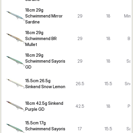
18cm 29g
Schwimmend Mirror
29
18
Mirr
Sardine
18cm 29g
Schwimmend BR
29
18
BR
Mullet
18cm 29g
Schwimmend Sayoris
29
18
Say
GD
15.5cm 26.5g
26.5
15.5
Sno
Sinkend Snow Lemon
18cm 42.5g Sinkend
42.5
18
Pu
Purple GD
15.5cm 17g
Schwimmend Sayoris
17
15.5
Say