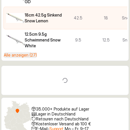
GD
18cm 42.5g Sinkend
42.5
18
Sno
Snow Lemon
12.5cm 9.5g
Schwimmend Snow
9.5
12.5
Sno
White
Alle anzeigen (27)
35.000+ Produkte auf Lager
Lager in Deutschland
Retouren nach Deutschland
Kostenloser Versand ab 100 €
E-Mail-
Support
Mo – Fr, 9–17