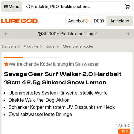
Menü
Produkte, PRO Tackle suchen…
Angebot
DE
Anmelden
35.000+ Produkte auf Lager
Previous slide
Nex
Startseite
Produkte
Köder
Meerforellenköder
Klicken um Zoom zu aktivieren
Weitreichende Köderführung im Salzwasser
Savage Gear Surf Walker 2.0 Hardbait
18cm 42.5g Sinkend Snow Lemon
Überarbeitetes System für weite, stabile Würfe
Direkte Walk-the-Dog-Aktion
Schlanker Körper mit rotem UV-Bisspunkt am Heck
Zwei salzwasserfeste Drillinge
12,99 €
-
15
%