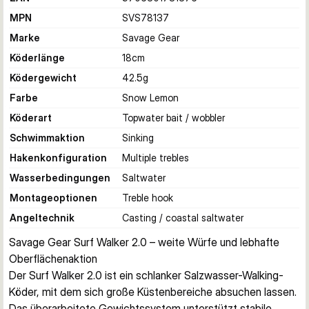
MPN
SVS78137
Marke
Savage Gear
Köderlänge
18
cm
Ködergewicht
42.5
g
Farbe
Snow Lemon
Köderart
Topwater bait / wobbler
Schwimmaktion
Sinking
Hakenkonfiguration
Multiple trebles
Wasserbedingungen
Saltwater
Montageoptionen
Treble hook
Angeltechnik
Casting / coastal saltwater
Savage Gear Surf Walker 2.0 – weite Würfe und lebhafte 
Oberflächenaktion
Der Surf Walker 2.0 ist ein schlanker Salzwasser-Walking-
Köder, mit dem sich große Küstenbereiche absuchen lassen. 
Das überarbeitete Gewichtssystem unterstützt stabile, 