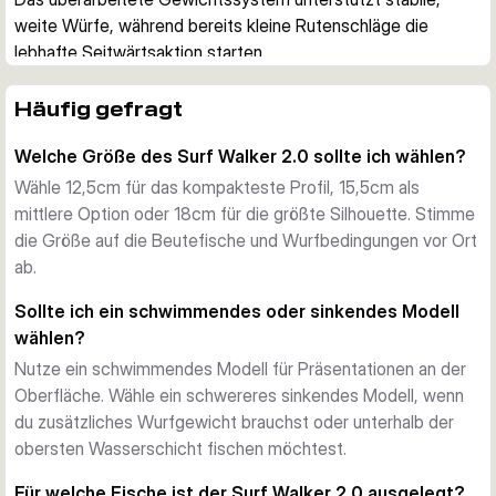
weite Würfe, während bereits kleine Rutenschläge die 
lebhafte Seitwärtsaktion starten.
Passende Größe und Auftrieb wählen
Die Serie umfasst Köder mit 12,5cm, 15,5cm und 18cm 
Häufig gefragt
Länge. Schwimmende Modelle arbeiten an der Oberfläche, 
Welche Größe des Surf Walker 2.0 sollte ich wählen?
während die schwereren sinkenden Ausführungen bei Wind 
oder unterhalb der obersten Wasserschicht eingesetzt 
Wähle 12,5cm für das kompakteste Profil, 15,5cm als
werden können.
mittlere Option oder 18cm für die größte Silhouette. Stimme
Klarer Angriffspunkt
die Größe auf die Beutefische und Wurfbedingungen vor Ort
Drei rote ultraviolette (UV) Punkte nahe dem Schwanz 
ab.
imitieren eine Verletzung und setzen den optischen 
Sollte ich ein schwimmendes oder sinkendes Modell
Zielpunkt direkt über dem hinteren Haken. Dadurch werden 
wählen?
Attacken gezielt in den Hakenbereich gelenkt.
Nutze ein schwimmendes Modell für Präsentationen an der
Für Räuber im Salzwasser
Oberfläche. Wähle ein schwereres sinkendes Modell, wenn
Das schlanke Profil, die verbesserte Walking-Aktion und die 
du zusätzliches Wurfgewicht brauchst oder unterhalb der
SGY Saltwater UAR 3X NP Drillinge eignen sich für die 
obersten Wasserschicht fischen möchtest.
Küstenangelei auf Wolfsbarsch, Bluefish, Barrakuda, Leerfish 
und weitere Meeresräuber.
Für welche Fische ist der Surf Walker 2.0 ausgelegt?